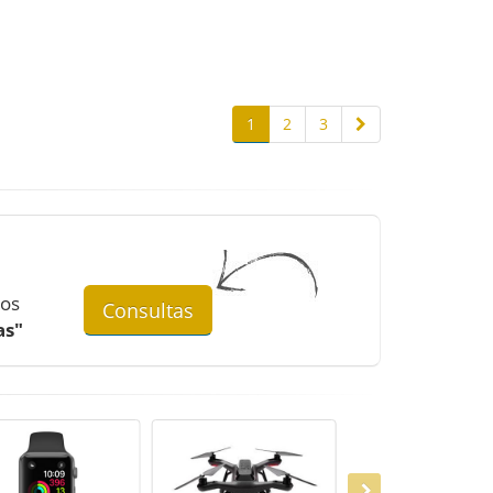
1
2
3
mos
Consultas
as"