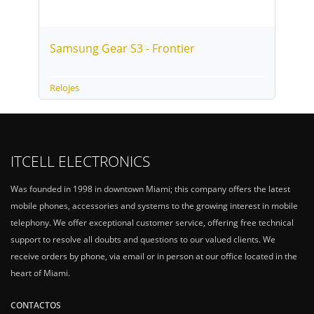
Samsung Gear S3 - Frontier
Wat
Relojes
Relo
ITCELL ELECTRONICS
Was founded in 1998 in downtown Miami; this company offers the latest
mobile phones, accessories and systems to the growing interest in mobile
telephony. We offer exceptional customer service, offering free technical
support to resolve all doubts and questions to our valued clients. We
receive orders by phone, via email or in person at our office located in the
heart of Miami.
CONTACTOS