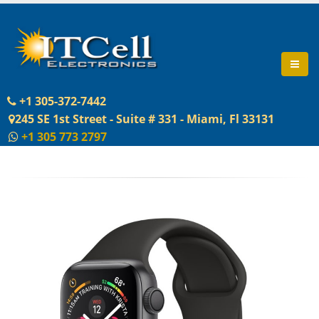
+1 305-372-7442
245 SE 1st Street - Suite # 331 - Miami, Fl 33131
+1 305 773 2797