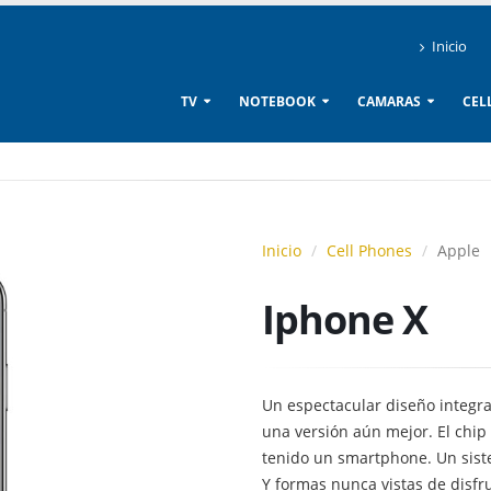
Inicio
TV
NOTEBOOK
CAMARAS
CEL
Inicio
Cell Phones
Apple
Iphone X
Un espectacular diseño integr
una versión aún mejor. El chip
tenido un smartphone. Un sis
Y formas nunca vistas de disfr