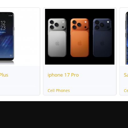
hone 17 Pro
Samsung Galaxy S9 y S9+
l Phones
Cell Phones