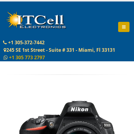
+1 305-372-7442
245 SE 1st Street - Suite # 331 - Miami, Fl 33131
+1 305 773 2797